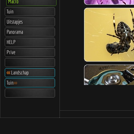
Macro
Tuin
Uitstapjes
Panorama
HELP
Prive
<<<
Landschap
Tuin
>>>