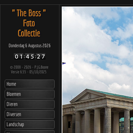
" The Boss "
Foto
Collectie
Donderdag 6 Augustus 2026
©
2008 - 2026 - P.J.G.Boone
Versie 6.55 - 05/10/2025
Home
Bloemen
Dieren
Diversen
Landschap