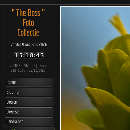
" The Boss "
Foto
Collectie
Zondag 9 Augustus 2026
©
2008 - 2026 - P.J.G.Boone
Versie 6.55 - 05/10/2025
Home
Bloemen
Dieren
Diversen
Landschap