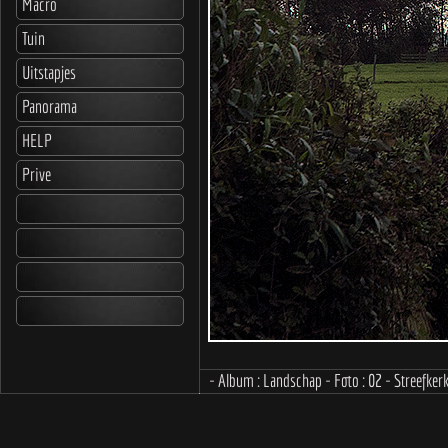
Macro
Tuin
Uitstapjes
Panorama
HELP
Prive
- Album : Landschap - Foto : 02 - Streefker