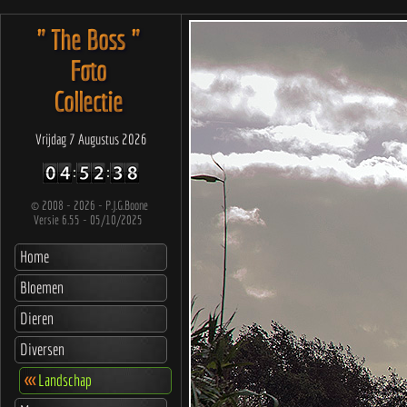
" The Boss "
Foto
Collectie
Vrijdag 7 Augustus 2026
©
2008 - 2026 - P.J.G.Boone
Versie 6.55 - 05/10/2025
Home
Bloemen
Dieren
Diversen
<<<
Landschap