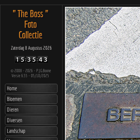
" The Boss "
Foto
Collectie
Zaterdag 8 Augustus 2026
©
2008 - 2026 - P.J.G.Boone
Versie 6.55 - 05/10/2025
Home
Bloemen
Dieren
Diversen
Landschap