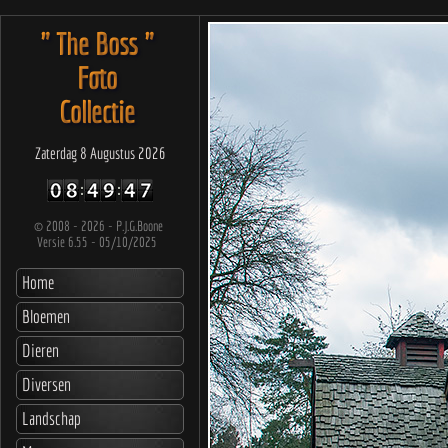
" The Boss "
Foto
Collectie
Zaterdag 8 Augustus 2026
©
2008 - 2026 - P.J.G.Boone
Versie 6.55 - 05/10/2025
Home
Bloemen
Dieren
Diversen
Landschap