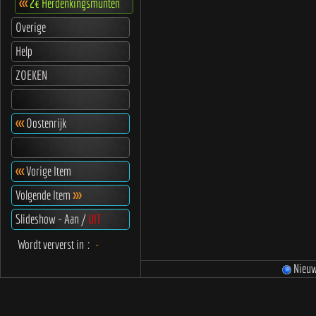
<<<
2€ Herdenkingsmunten
Overige
Help
ZOEKEN
<<<
Oostenrijk
<<<
Vorige Item
Volgende Item
>>>
Slideshow - Aan /
UIT
Wordt ververst in
:
-
Nieu