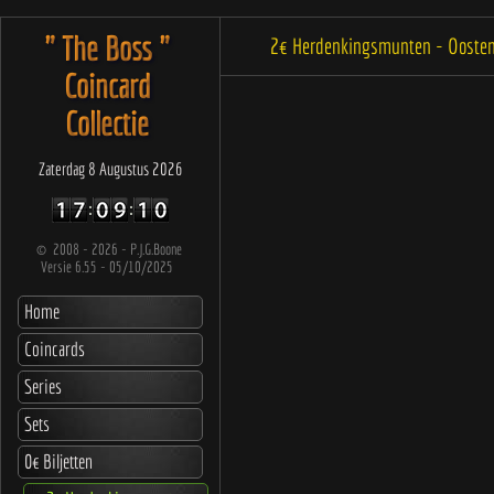
" The Boss "
2€ Herdenkingsmunten - Oosten
Coincard
Collectie
Zaterdag 8 Augustus 2026
©
2008 - 2026 - P.J.G.Boone
Versie 6.55 - 05/10/2025
Home
Coincards
Series
Sets
0€ Biljetten