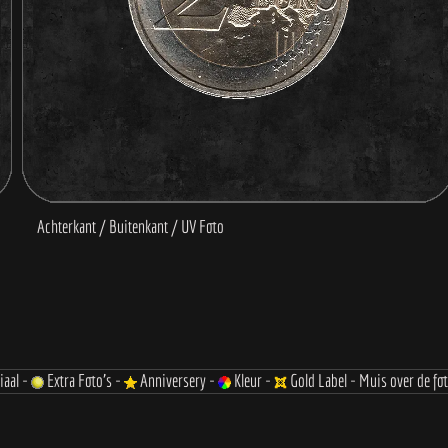
iaal -
Extra Foto's -
Anniversery -
Kleur -
Gold Label - Muis over de fo