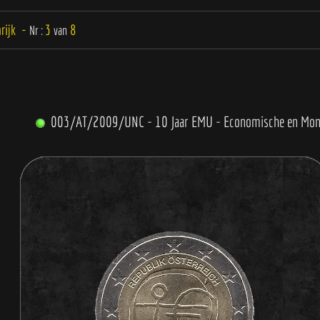
rijk -
3
8
Nr :
van