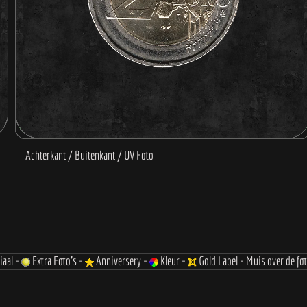
iaal -
Extra Foto's -
Anniversery -
Kleur -
Gold Label - Muis over de fo