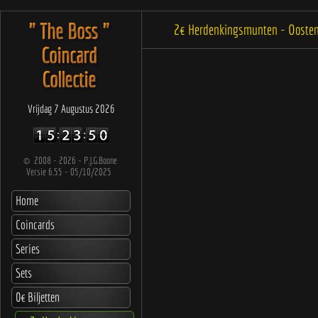
" The Boss "
2€ Herdenkingsmunten - Oosten
Coincard
Collectie
Vrijdag 7 Augustus 2026
©
2008 - 2026 - P.J.G.Boone
Versie 6.55 - 05/10/2025
Home
Coincards
Series
Sets
0€ Biljetten