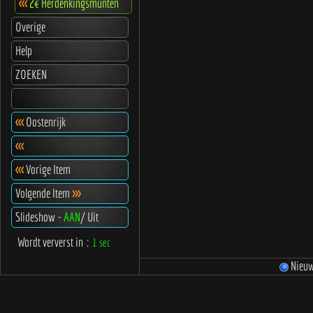
<<<
2€ Herdenkingsmunten
Overige
Help
ZOEKEN
<<<
Oostenrijk
<<<
<<<
Vorige Item
Volgende Item
>>>
Slideshow -
AAN
/ Uit
Wordt ververst in
:
1 sec
Nieu